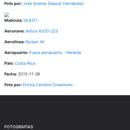
Foto por:
José Andrés Salazar Hernández
Matícula:
HL8211
Aeronave:
Airbus A330-223
Aerolínea:
Korean Air
Aeropuerto:
Fuera aeropuerto - Heredia
País:
Costa Rica
Fecha:
2015-11-28
Foto por:
Ericka Centeno Oreamuno
FOTOGRAFÍAS