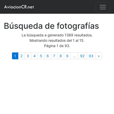
AviacionCR.net
Búsqueda de fotografías
La búsqueda a generado 1389 resultados.
Mostrando resultados del 1 al 15.
Página 1 de 93.
(actual)
Siguient
1
2
3
4
5
6
7
8
9
...
92
93
»