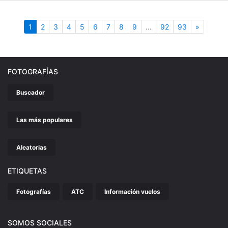
(actual)
Siguient
1
2
3
4
5
6
7
8
9
...
92
93
»
FOTOGRAFÍAS
Buscador
Las más populares
Aleatorias
ETIQUETAS
Fotografías
ATC
Información vuelos
SOMOS SOCIALES