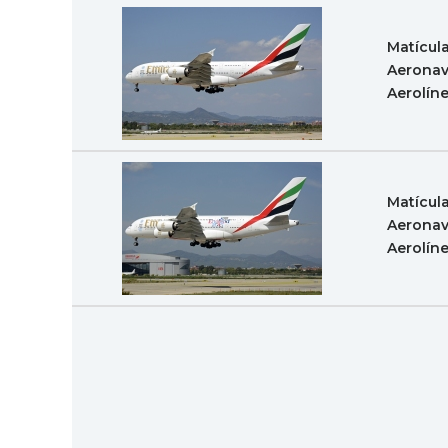
Matícul
Aeronav
Aerolín
Matícul
Aeronav
Aerolín