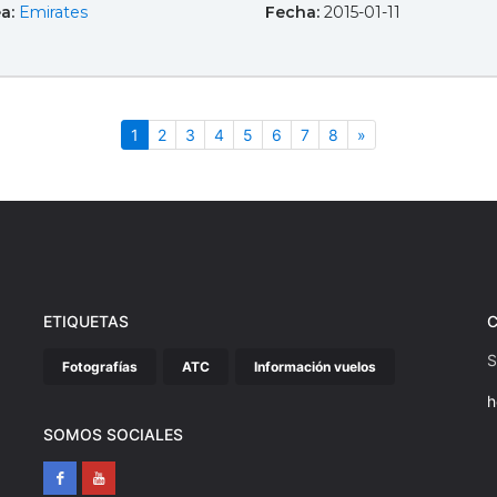
ea:
Emirates
Fecha:
2015-01-11
(actual)
Siguiente
1
2
3
4
5
6
7
8
»
ETIQUETAS
S
Fotografías
ATC
Información vuelos
h
SOMOS SOCIALES