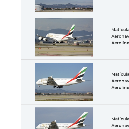
Matícul
Aeronav
Aerolín
Matícul
Aeronav
Aerolín
Matícul
Aeronav