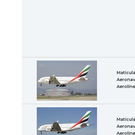
Matícul
Aeronav
Aerolín
Matícul
Aeronav
Aerolín