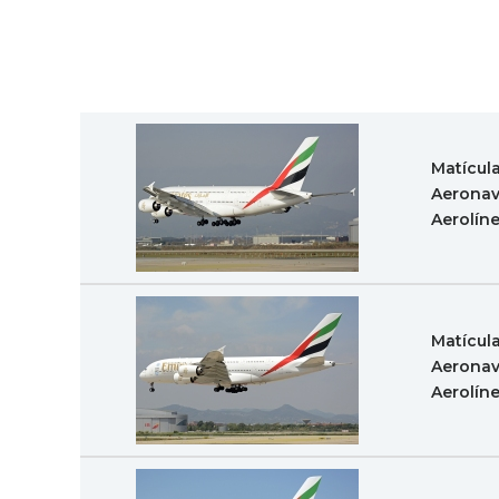
Matícul
Aeronav
Aerolín
Matícul
Aeronav
Aerolín