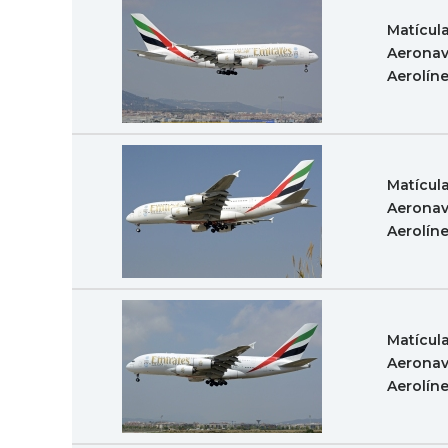
Matícul
Aeronav
Aerolín
Matícul
Aeronav
Aerolín
Matícul
Aeronav
Aerolín