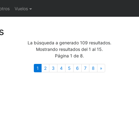
otros
Vuelos
s
La búsqueda a generado 109 resultados.
Mostrando resultados del 1 al 15.
Página 1 de 8.
(actual)
Siguiente
1
2
3
4
5
6
7
8
»