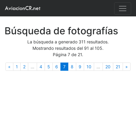
AviacionCR.net
Búsqueda de fotografías
La búsqueda a generado 311 resultados.
Mostrando resultados del 91 al 105.
Página 7 de 21.
Anterior
(actual)
Sigu
«
1
2
...
4
5
6
7
8
9
10
...
20
21
»