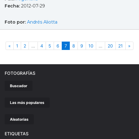
Fecha:
2012-07-29
Foto por:
Andrés Aliotta
Anterior
(actual)
Sigu
«
1
2
...
4
5
6
7
8
9
10
...
20
21
»
FOTOGRAFÍAS
Buscador
Las más populares
Aleatorias
ETIQUETAS