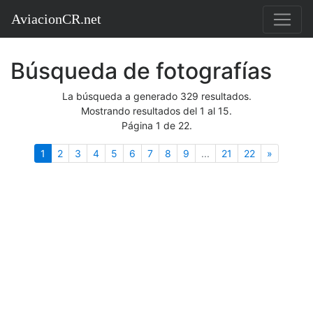
AviacionCR.net
Búsqueda de fotografías
La búsqueda a generado 329 resultados.
Mostrando resultados del 1 al 15.
Página 1 de 22.
(actual)
Siguient
1
2
3
4
5
6
7
8
9
...
21
22
»