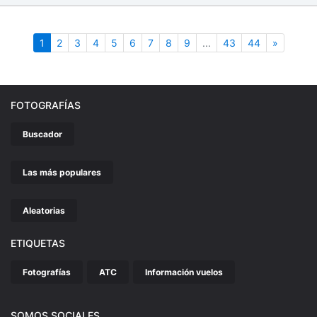
(actual)
Siguient
1
2
3
4
5
6
7
8
9
...
43
44
»
FOTOGRAFÍAS
Buscador
Las más populares
Aleatorias
ETIQUETAS
Fotografías
ATC
Información vuelos
SOMOS SOCIALES