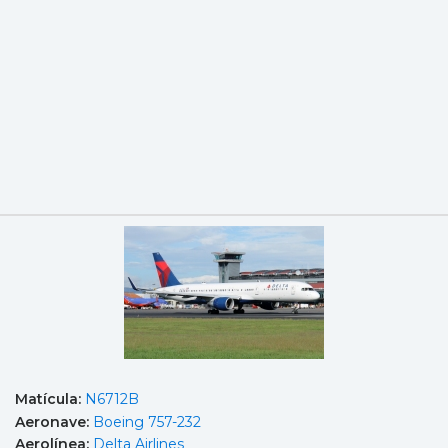
Matícula:
N6712B
Aeronave:
Boeing 757-232
Aerolínea:
Delta Airlines