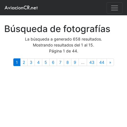
AviacionCR.net
Búsqueda de fotografías
La búsqueda a generado 658 resultados.
Mostrando resultados del 1 al 15.
Página 1 de 44.
(actual)
Siguient
1
2
3
4
5
6
7
8
9
...
43
44
»